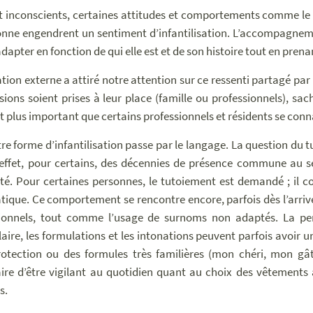
 inconscients, certaines attitudes et comportements comme le n
onne engendrent un sentiment d’infantilisation. L’accompagnem
adapter en fonction de qui elle est et de son histoire tout en pren
ation externe a attiré notre attention sur ce ressenti partagé pa
isions soient prises à leur place (famille ou professionnels), sa
t plus important que certains professionnels et résidents se conn
re forme d’infantilisation passe par le langage. La question du tu
 effet, pour certains, des décennies de présence commune au s
té. Pour certaines personnes, le tutoiement est demandé ; il co
ique. Ce comportement se rencontre encore, parfois dès l’arriv
sionnels, tout comme l’usage de surnoms non adaptés. La pe
aire, les formulations et les intonations peuvent parfois avoir
otection ou des formules très familières (mon chéri, mon gâ
ire d’être vigilant au quotidien quant au choix des vêtements
s.