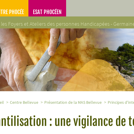
NTRE PHOCÉE
ESAT PHOCÉEN
 les Foyers et Ateliers des personnes Handicapées - Germai
es Handicapées - Germaine Poinso-Chapuis
eil
Centre Bellevue
Présentation de la MAS Bellevue
Principes d'in
antilisation : une vigilance de 