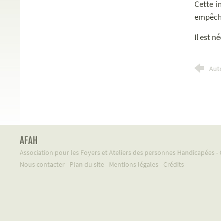
Cette i
empêcher
Il est n
Aut
AFAH
Association pour les Foyers et Ateliers des personnes Handicapées 
Nous contacter
-
Plan du site
-
Mentions légales
-
Crédits