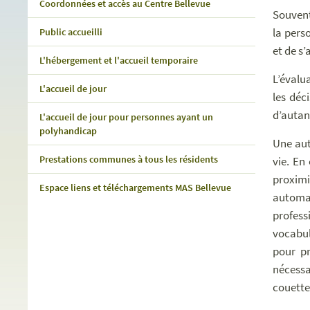
Coordonnées et accès au Centre Bellevue
Souvent
la pers
Public accueilli
et de s’
L'hébergement et l'accueil temporaire
L’évalu
L'accueil de jour
les déc
d’autan
L'accueil de jour pour personnes ayant un
polyhandicap
Une aut
Prestations communes à tous les résidents
vie. En
proximi
Espace liens et téléchargements MAS Bellevue
automat
profes
vocabul
pour pr
nécessa
couette