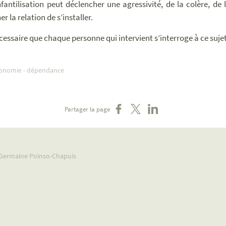
nfantilisation peut déclencher une agressivité, de la colère, d
 la relation de s’installer.
écessaire que chaque personne qui intervient s’interroge à ce suje
onomie - dépendance
Partager sur Facebook
Partager sur X
Partager sur LinkedIn
Partager la page
- Germaine Poinso-Chapuis