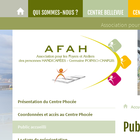
QUI SOMMES-NOUS ?
CENTRE BELLEVUE
CE
AFAH
Association pour
AFAH - Association pour les Foyers et Ateliers des personn
Présentation du Centre Phocée
Accu
Coordonnées et accès au Centre Phocée
Pub
Public accueilli
Le stage de préorientation