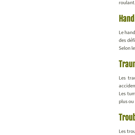
roulant
Hand
Le hand
des déf
Selon l
Trau
Les tra
acciden
Les tum
plus ou
Troub
Les tro