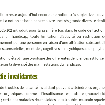
icap reste aujourd’hui encore une notion très subjective, souv
e. La notion de handicap recouvre une très grande diversité de si
2005-102 introduit pour la première fois dans le code de l’action
ue un handicap, toute limitation d’activité ou restriction 
nement par une personne en raison d’une altération substantielle
es, sensorielles, mentales, cognitives ou psychiques, d’un polyha
ation d’établir une typologie des différentes déficiences est for
ge sur la diversité des manifestations du handicap.
ie invalidantes
it de troubles de la santé invalidant pouvant atteindre les organe
s organiques comme : l’insuffisance respiratoire (mucoviscido
 ; certaines maladies rhumatoïdes ; des troubles musculo-squele