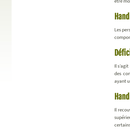
être mo
Hand
Les per
comport
Défic
Il s’ag
des con
ayant u
Hand
Il reco
supérie
certain