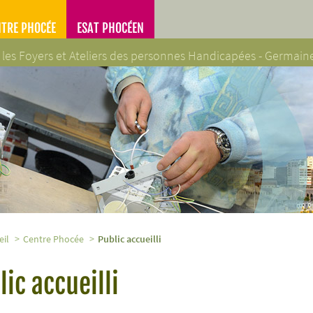
NTRE PHOCÉE
ESAT PHOCÉEN
 les Foyers et Ateliers des personnes Handicapées - Germai
es Handicapées - Germaine Poinso-Chapuis
eil
Centre Phocée
Public accueilli
lic accueilli