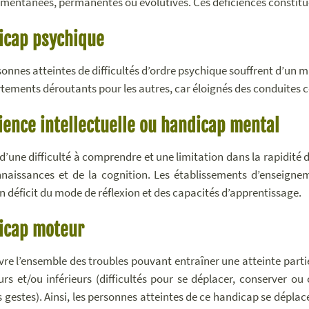
mentanées, permanentes ou évolutives. Ces déficiences constitu
icap psychique
sonnes atteintes de difficultés d’ordre psychique souffrent d’un m
ements déroutants pour les autres, car éloignés des conduites c
ience intellectuelle ou handicap mental
it d’une difficulté à comprendre et une limitation dans la rapidit
naissances et de la cognition. Les établissements d’enseign
n déficit du mode de réflexion et des capacités d’apprentissage.
icap moteur
uvre l’ensemble des troubles pouvant entraîner une atteinte par
urs et/ou inférieurs (difficultés pour se déplacer, conserver o
s gestes). Ainsi, les personnes atteintes de ce handicap se déplac