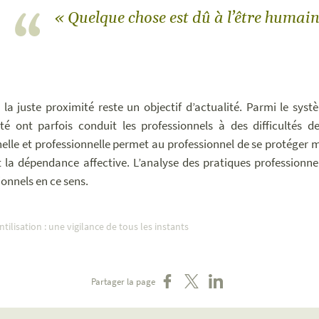
« Quelque chose est dû à l’être humain
 la juste proximité reste un objectif d’actualité. Parmi le systè
té ont parfois conduit les professionnels à des difficultés de
elle et professionnelle permet au professionnel de se protéger ma
t la dépendance affective. L’analyse des pratiques professionne
ionnels en ce sens.
ntilisation : une vigilance de tous les instants
Partager sur Facebook
Partager sur X
Partager sur LinkedIn
Partager la page