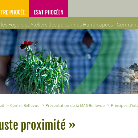
NTRE PHOCÉE
ESAT PHOCÉEN
 les Foyers et Ateliers des personnes Handicapées - Germai
es Handicapées - Germaine Poinso-Chapuis
eil
Centre Bellevue
Présentation de la MAS Bellevue
Principes d'in
uste proximité »