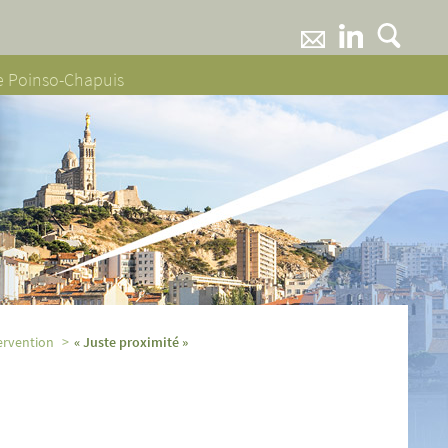
ne Poinso-Chapuis
tervention
« Juste proximité »