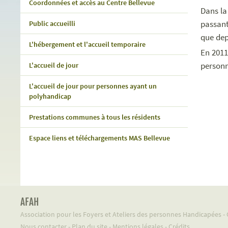
Coordonnées et accès au Centre Bellevue
Dans la
passant
Public accueilli
que dep
L'hébergement et l'accueil temporaire
En 2011
personn
L'accueil de jour
L'accueil de jour pour personnes ayant un
polyhandicap
Prestations communes à tous les résidents
Espace liens et téléchargements MAS Bellevue
AFAH
Association pour les Foyers et Ateliers des personnes Handicapées 
Nous contacter
-
Plan du site
-
Mentions légales
-
Crédits