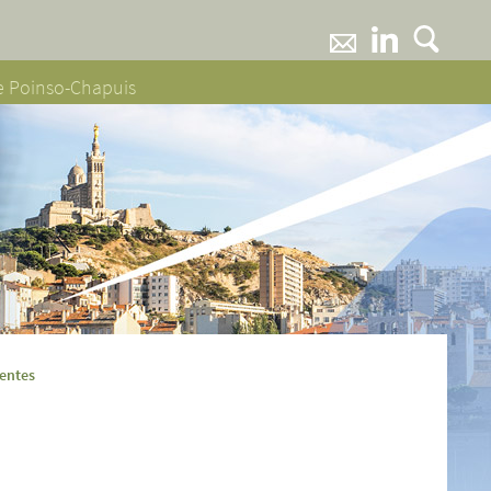
ne Poinso-Chapuis
centes