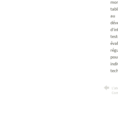
mon
tab
au 
dév
d’i
tes
éva
rég
pou
indi
tec
L'at
Com