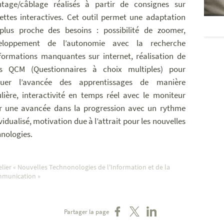
tage/câblage réalisés à partir de consignes sur
lettes interactives. Cet outil permet une adaptation
plus proche des besoins : possibilité de zoomer,
eloppement de l’autonomie avec la recherche
nformations manquantes sur internet, réalisation de
ts QCM (Questionnaires à choix multiples) pour
luer l’avancée des apprentissages de manière
ulière, interactivité en temps réel avec le moniteur
Des consignes et supports pédagogiques sur tablettes
r une avancée dans la progression avec un rythme
vidualisé, motivation due à l’attrait pour les nouvelles
hnologies.
elier « Nouvelles Technonologies de l'Information et de la
munication »
Partager sur Facebook
Partager sur X
Partager sur LinkedIn
Partager la page