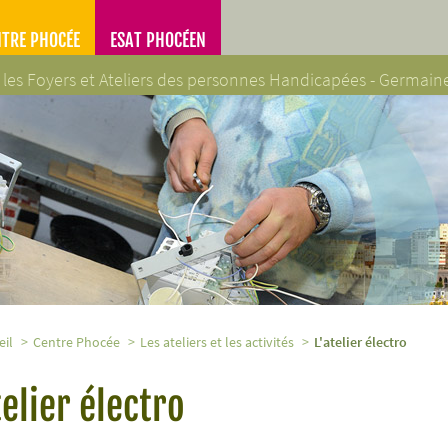
NTRE PHOCÉE
ESAT PHOCÉEN
 les Foyers et Ateliers des personnes Handicapées - Germai
es Handicapées - Germaine Poinso-Chapuis
eil
Centre Phocée
Les ateliers et les activités
L'atelier électro
telier électro