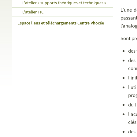
L'atelier « supports théoriques et techniques »
L'une d
L'atelier TIC
passant
Espace liens et téléchargements Centre Phocée
l’analog
Sont pr
des 
des 
con
l'in
l'ut
pro
du t
l'ac
clés
de