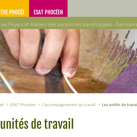
NTRE PHOCÉE
ESAT PHOCÉEN
 les Foyers et Ateliers des personnes Handicapées - Germai
es Handicapées - Germaine Poinso-Chapuis
eil
ESAT Phocéen
L'accompagnement au travail
Les unités de trava
 unités de travail