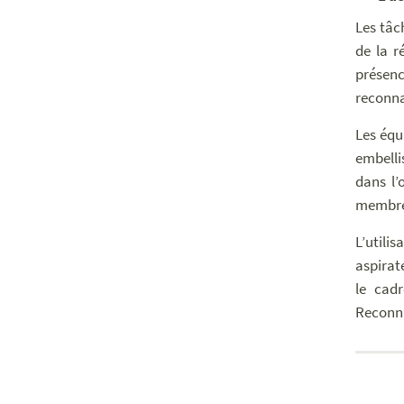
Les tâc
de la r
présenc
reconna
Les équi
embelli
dans l’
membres
L’utili
aspirat
le cadr
Reconna