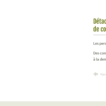
Détac
de c
Les per
Des cont
à la de
Parc