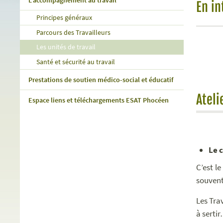
L'accompagnement au travail
En in
Principes généraux
Parcours des Travailleurs
Les unités de travail
Santé et sécurité au travail
Prestations de soutien médico-social et éducatif
Ateli
Espace liens et téléchargements ESAT Phocéen
Le 
C’est le
souvent
Les Tra
à serti