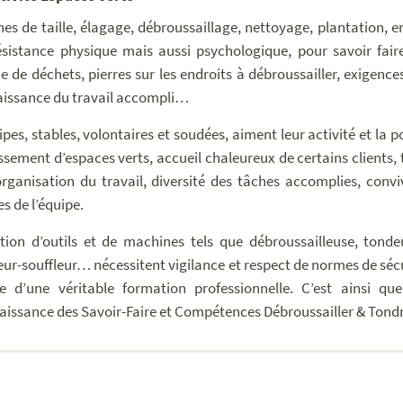
hes de taille, élagage, débroussaillage, nettoyage, plantation, e
ésistance physique mais aussi psychologique, pour savoir faire 
e de déchets, pierres sur les endroits à débroussailler, exigences
issance du travail accompli…
pes, stables, volontaires et soudées, aiment leur activité et la pos
ssement d’espaces verts, accueil chaleureux de certains clients, 
organisation du travail, diversité des tâches accomplies, convi
 de l’équipe.
sation d’outils et de machines tels que débroussailleuse, tonde
eur-souffleur… nécessitent vigilance et respect de normes de séc
e d’une véritable formation professionnelle. C’est ainsi qu
issance des Savoir-Faire et Compétences Débroussailler & Tondr