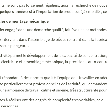
ents ne sont pas forcément réguliers, aussi la recherche de no
quelques années est à l’importation de produits déjà emballés, ce 
lier de montage mécanique
lier engagé dans une démarche qualité, fait évoluer les méthodes e
e intervient dans l’assemblage de pièces rentrant dans la fabri
sseur, plongeur…
ctivité permet le développement de la capacité de concentration, 
 électricité et assemblage mécanique, la précision, l’auto contrôl
e…
nt répondant à des normes qualité, l’équipe doit travailler en adé
e particulièrement professionnelles de l’activité, qui demande
r une ambiance de travail calme et sereine, très structurante pour 
hes à réaliser ont des degrés de complexité très variables, ce qui
s personnes.