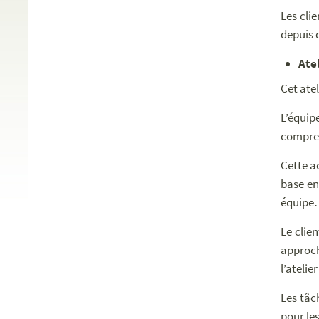
Les cli
depuis 
Ate
Cet ate
L’équip
compre
Cette a
base en
équip
Le clie
approch
l’atelie
Les tâc
pour le