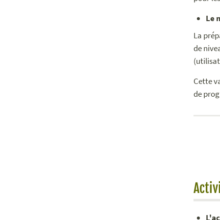
Le 
La prép
de nive
(utilis
Cette v
de prog
Activ
L'a