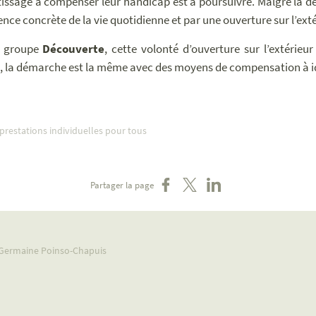
issage à compenser leur handicap est à poursuivre. Malgré la d
ence concrète de la vie quotidienne et par une ouverture sur l’exté
e groupe
Découverte
, cette volonté d’ouverture sur l’extérieu
e
, la démarche est la même avec des moyens de compensation à id
prestations individuelles pour tous
Partager sur Facebook
Partager sur X
Partager sur LinkedIn
Partager la page
- Germaine Poinso-Chapuis