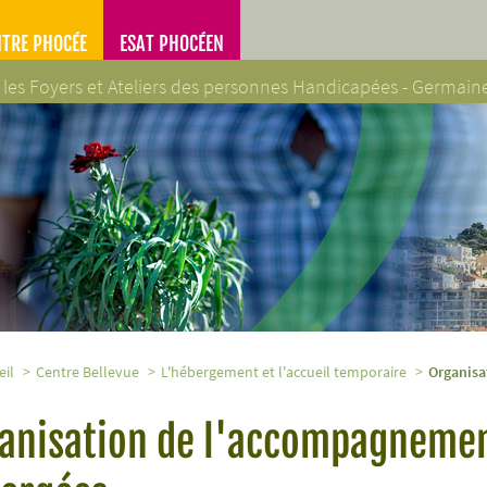
NTRE PHOCÉE
ESAT PHOCÉEN
 les Foyers et Ateliers des personnes Handicapées - Germai
es Handicapées - Germaine Poinso-Chapuis
eil
Centre Bellevue
L'hébergement et l'accueil temporaire
Organisa
anisation de l'accompagnemen