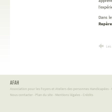
apprent
l’expéri
Dans l
Repèr
Les 
AFAH
Association pour les Foyers et Ateliers des personnes Handicapées 
Nous contacter
-
Plan du site
-
Mentions légales
-
Crédits